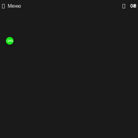
Меню
0
₴
Розпродаж
-10%
Клацніть, щоб збільшити