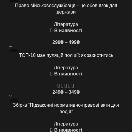
Право військовослужбовця – це обов’язок для
держави
Література
В наявності
Price
299
₴
–
499
₴
range:
299₴
ТОП-10 маніпуляцій поліції: як захиститись
through
Література
499₴
В наявності
Price
249
₴
–
349
₴
range:
249₴
Збірка “Підзаконні нормативно-правові акти для
through
водія”
349₴
Література
В наявності