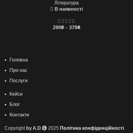
Література
259₴
В наявності
Price
299
₴
–
379
₴
range:
299₴
through
379₴
Головна
Про нас
Послуги
Кейси
Блог
Контакти
Copyright
by A.D.
2025
Політика конфіденційності
.