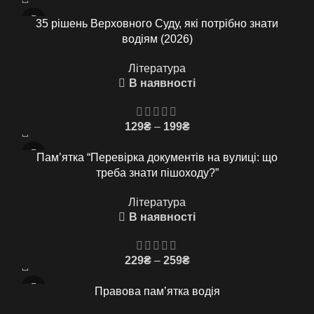
range:
299₴
35 рішень Верховного Суду, які потрібно знати
through
водіям (2026)
499₴
Література
В наявності
Price
129
₴
–
199
₴
range:
129₴
Памʼятка “Перевірка документів на вулиці: що
through
треба знати пішоходу?”
199₴
Література
В наявності
Price
229
₴
–
259
₴
range:
229₴
Правова памʼятка водія
through