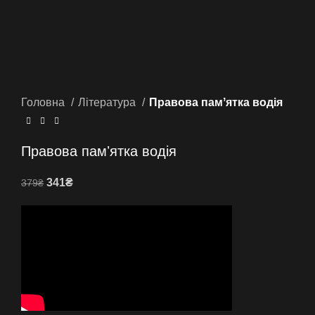
Головна
Література
Правова памʼятка водія
Правова памʼятка водія
Оригінальна
Поточна
341
₴
379
₴
ціна:
ціна:
379₴.
341₴.