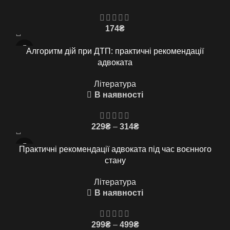
174
₴
Алгоритм дій при ДТП: практичні рекомендації
адвоката
Література
В наявності
Price
229
₴
–
314
₴
range:
229₴
Практичні рекомендації адвоката під час воєнного
through
стану
314₴
Література
В наявності
Price
299
₴
–
499
₴