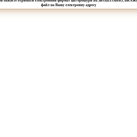
ті, Ви бажаєте отримати електронний формат цієї брошури БЕЗКОШТОВНО, ВКА
файл на Вашу електронну адресу