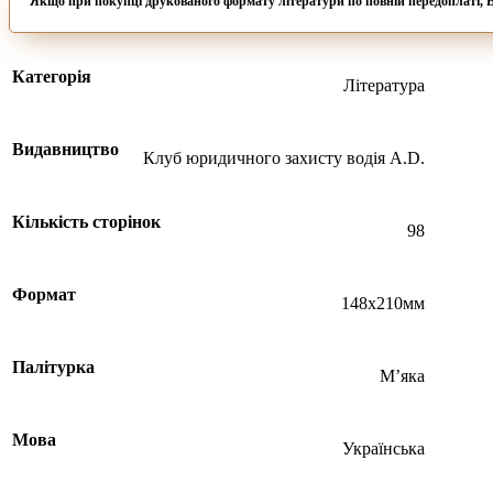
Якщо при покупці друкованого формату літератури по повній передопла
Категорія
Література
Видавництво
Клуб юридичного захисту водія A.D.
Кількість сторінок
98
Формат
148х210мм
Палітурка
Мʼяка
Мова
Українська