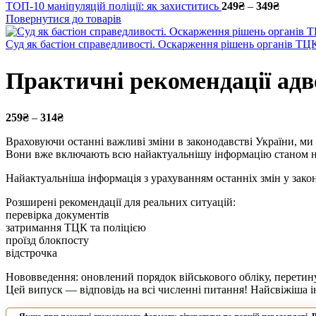
ТОП-10 маніпуляцій поліції: як захиститись
249
₴
–
349
₴
Price r
Повернутися до товарів
Суд як бастіон справедливості. Оскарження рішень органів ТЦК 
Практичні рекомендації адво
259
₴
–
314
₴
Price range: 259₴ through 314₴
Враховуючи останні важливі зміни в законодавстві України, ми
Вони вже включають всю найактуальнішу інформацію станом на 
Найактуальніша інформація з урахуванням останніх змін у закон
Розширені рекомендації для реальних ситуацій:
перевірка документів
затримання ТЦК та поліцією
проїзд блокпосту
відстрочка
Нововведення: оновлений порядок військового обліку, перетину
Цей випуск — відповідь на всі численні питання! Найсвіжіша 