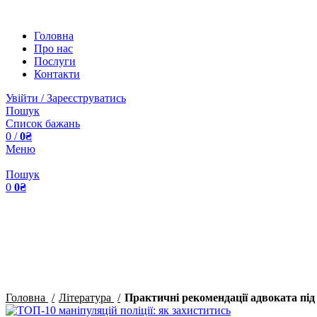
Головна
Про нас
Послуги
Контакти
Увійти / Зареєструватись
Пошук
Список бажань
0
/
0
₴
Меню
Пошук
0
0
₴
Клацніть, щоб збільшити
Головна
Література
Практичні рекомендації адвоката під