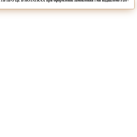
ЖІТЬ ПРО ЦЕ В НОТАТКАХ при оформленні замовлення і ми надішлемо PDF-