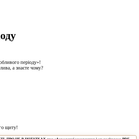
: 129₴ through 157₴
іоду
обливого періоду»!
ива, а знаєте чому?
го щиту!