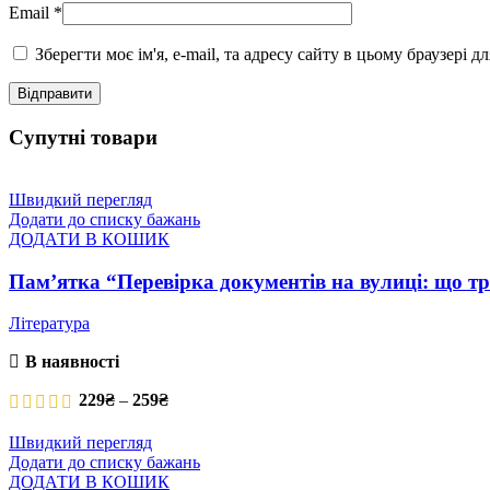
Email
*
Зберегти моє ім'я, e-mail, та адресу сайту в цьому браузері 
Супутні товари
Швидкий перегляд
Додати до списку бажань
ДОДАТИ В КОШИК
Памʼятка “Перевірка документів на вулиці: що тр
Література
В наявності
Price range: 229₴ through 259₴
229
₴
–
259
₴
Швидкий перегляд
Додати до списку бажань
ДОДАТИ В КОШИК