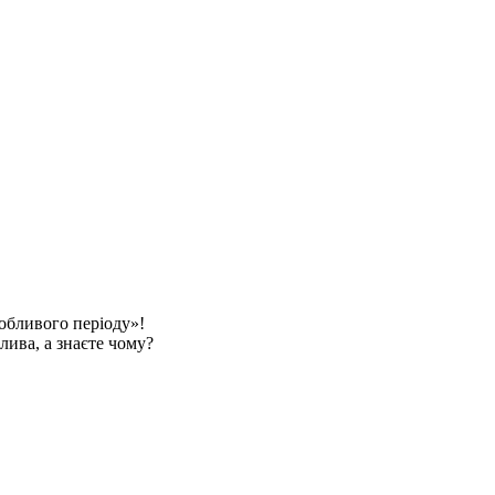
обливого періоду»!
ива, а знаєте чому?