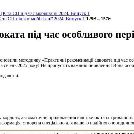
ange: 249₴ through 349₴
та СП під час мобілізації 2024. Випуск 1
129
₴
–
157
₴
Price range
ката під час особливого пер
 оновили методичку «Практичні рекомендації адвоката під час ос
січень 2025 року! Не пропустіть важливі оновлення! Вона особл
одавстві.
 кордону, автоматичне продовження відстрочок та їх тривалість.
інформація, створена спеціально для вашого надійного юридично