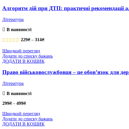
Алгоритм дій при ДТП: практичні рекомендації 
Література
В наявності
Price range: 229₴ through 314₴
229
₴
–
314
₴
Швидкий перегляд
Додати до списку бажань
ДОДАТИ В КОШИК
Право військовослужбовця – це обов’язок для де
Література
В наявності
299
₴
–
499
₴
Price range: 299₴ through 499₴
Швидкий перегляд
Додати до списку бажань
ДОДАТИ В КОШИК