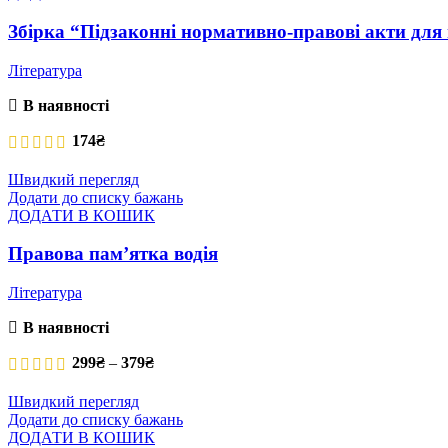
Збірка “Підзаконні нормативно-правові акти для 
Література
В наявності
174
₴
Швидкий перегляд
Додати до списку бажань
ДОДАТИ В КОШИК
Правова памʼятка водія
Література
В наявності
Price range: 299₴ through 379₴
299
₴
–
379
₴
Швидкий перегляд
Додати до списку бажань
ДОДАТИ В КОШИК