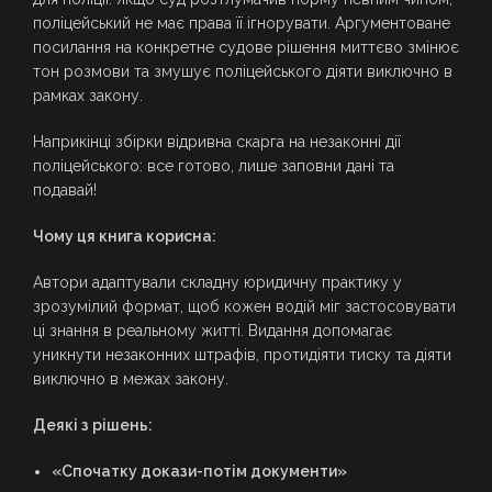
поліцейський не має права її ігнорувати. Аргументоване
посилання на конкретне судове рішення миттєво змінює
тон розмови та змушує поліцейського діяти виключно в
рамках закону.
Наприкінці збірки відривна скарга на незаконні дії
поліцейського: все готово, лише заповни дані та
подавай!
Чому ця книга корисна:
Автори адаптували складну юридичну практику у
зрозумілий формат, щоб кожен водій міг застосовувати
ці знання в реальному житті. Видання допомагає
уникнути незаконних штрафів, протидіяти тиску та діяти
виключно в межах закону.
Деякі з рішень:
«Спочатку докази-потім документи»