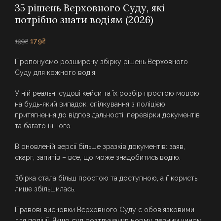
35 рішень Верховного Суду, які
потрібно знати водіям (2026)
Оригінальна
Поточна
179
₴
199
₴
ціна:
ціна:
Пропонуємо розширену збірку рішень Верховного
199₴.
179₴.
Суду для кожного водія.
У ній реальні судові кейси та їх розбір простою мовою
на будь-який випадок: спілкування з поліцією,
притягнення до відповідальності, перевірки документів
та багато іншого.
В оновленій версії більше зразків документів: заяв,
скарг, запитів – все, що може знадобитись водію.
Збірка стала більш простою та доступною, а її користь
лише збільшилась.
Правові висновки Верховного Суду є обов’язковими
для поліції. Якщо суд розтлумачив норму певним чином,