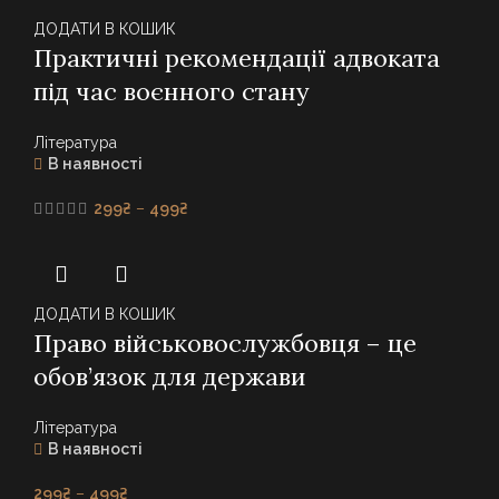
ДОДАТИ В КОШИК
Практичні рекомендації адвоката
під час воєнного стану
Література
В наявності
Price
299
₴
–
499
₴
range:
299₴
through
499₴
ДОДАТИ В КОШИК
Право військовослужбовця – це
обов’язок для держави
Література
В наявності
Price
299
₴
–
499
₴