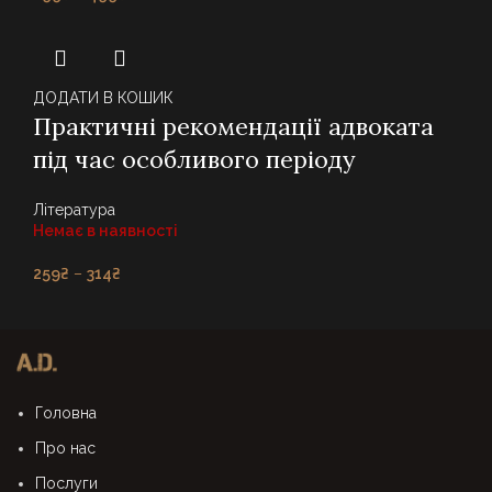
range:
299₴
through
499₴
ДОДАТИ В КОШИК
Практичні рекомендації адвоката
під час особливого періоду
Література
Немає в наявності
Price
259
₴
–
314
₴
range:
259₴
through
314₴
Головна
Про нас
Послуги