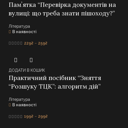
Памʼятка “Перевірка документів на
вулиці: що треба знати пішоходу?”
Література
В наявності
Price
229
₴
–
259
₴
range:
229₴
through
259₴
ДОДАТИ В КОШИК
Практичний посібник “Зняття
“Розшуку ТЦК”: алгоритм дій”
Література
В наявності
Price
199
₴
–
299
₴
range: