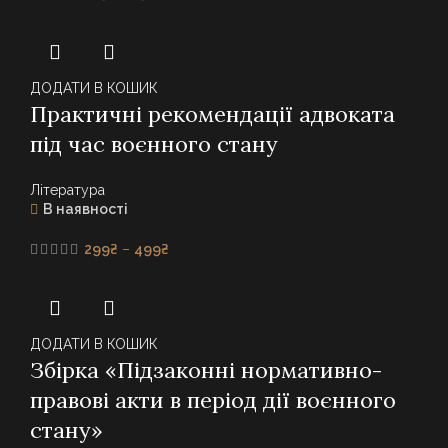
range:
129₴
through
157₴
ДОДАТИ В КОШИК
Практичні рекомендації адвоката
під час воєнного стану
Література
В наявності
Price
299
₴
–
499
₴
range:
299₴
through
499₴
ДОДАТИ В КОШИК
Збірка «Підзаконні нормативно-
правові акти в період дії воєнного
стану»