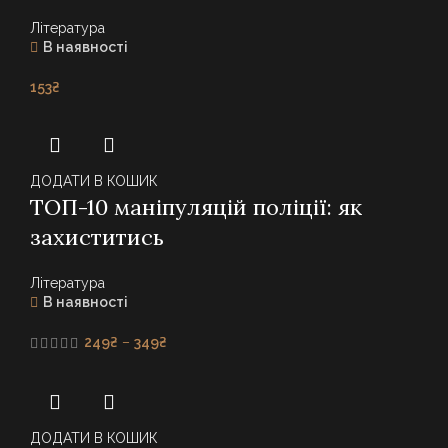
Література
В наявності
153
₴
ДОДАТИ В КОШИК
ТОП-10 маніпуляцій поліції: як
захиститись
Література
В наявності
Price
249
₴
–
349
₴
range:
249₴
through
349₴
ДОДАТИ В КОШИК