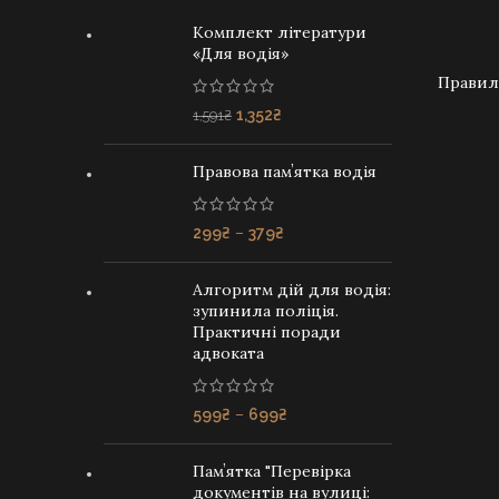
Комплект літератури
«Для водія»
Правил
ДОДАТИ 
Оригінальна
Поточна
1,352
₴
1,591
₴
ціна:
ціна:
1,591₴.
1,352₴.
Правова памʼятка водія
Price
299
₴
–
379
₴
range:
299₴
Алгоритм дій для водія:
through
зупинила поліція.
379₴
Практичні поради
адвоката
Price
599
₴
–
699
₴
range:
599₴
Памʼятка "Перевірка
through
документів на вулиці: