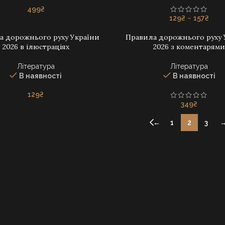
499
₴
Price
129
₴
–
157
₴
rang
а дорожнього руху України
Правила дорожнього руху 
129₴
В КОШИК
ДОДАТИ В КОШИК
2026 в ілюстраціях
2026 з коментарям
thro
157₴
Література
Література
В наявності
В наявності
129
₴
349
₴
←
1
2
3