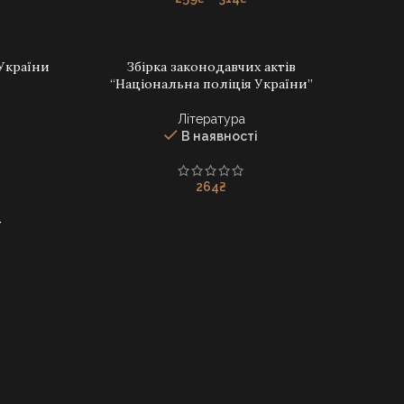
range:
259₴
e:
through
України
Збірка законодавчих актів
314₴
ДОДАТИ В КОШИК
и
ugh
“Національна поліція України”
Література
В наявності
264
₴
→