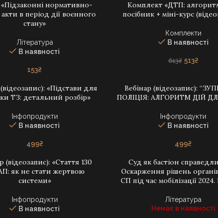
а «Підзаконні нормативно-
Комплект «ДТП: алгоритм
В КОШИК
ДОДАТИ В КОШИК
 акти в період дії воєнного
посібник + міні-курс (віде
стану»
Комплекти
Література
В наявності
В наявності
Оригіналь
Поточ
513
₴
613
₴
ціна:
ціна:
153
₴
613₴.
513₴.
 (відеозапис): «Підстави для
Вебінар (відеозапис): “З
В КОШИК
ДОДАТИ В КОШИК
ки ТЗ: детальний розбір»
ПОЛІЦІЯ: АЛГОРИТМ ДІЙ ДЛ
Інфопродукти
Інфопродукти
В наявності
В наявності
499
₴
499
₴
р (відеозапис): «Стаття 130
Суд як бастіон справедли
В КОШИК
ДОДАТИ В КОШИК
П: як не стати жертвою
Оскарження рішень органі
системи»
СП під час мобілізації 2024.
Інфопродукти
Література
Немає в наявності
В наявності