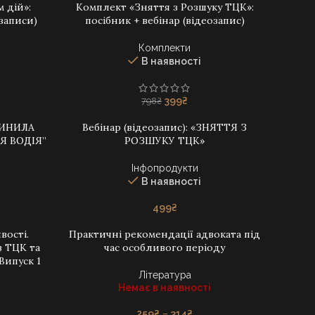
 дій»:
Комплект «Зняття з Розшуку ТЦК»:
ДОДАТИ В КОШИК
озаписи)
посібник + вебінар (відеозапис)
Комплекти
В наявності
на
на
Оригінальна
Поточна
399
₴
798
₴
ціна:
ціна:
УПИНИЛА
Вебінар (відеозапис): «ЗНЯТТЯ З
798₴.
399₴.
ДОДАТИ В КОШИК
Я ВОДІЯ”
РОЗШУКУ ТЦК»
Інфопродукти
В наявності
499
₴
вості.
Практичні рекомендації адвоката під
ДОДАТИ В КОШИК
в ТЦК та
час особливого періоду
 Випуск 1
Література
Немає в наявності
Price
259
₴
–
314
₴