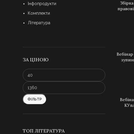
Збірк
ДОДАТИ 
Інфопродукти
правові
Комплекти
Література
Вебінар
ДОДАТИ 
ЗА ЦІНОЮ
зупин
Мінімальна
Найбільша
ціна
ціна
Вебіна
ФІЛЬТР
ДОДАТИ 
КУпА
ТОП ЛІТЕРАТУРА